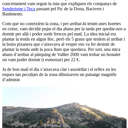
concretament vam seguir la ruta que expliquen els companys de
Senderisme i Teca
passant pel Pic de la Dona, Bacivers i
Bastiments.
Com que no coneixíem la zona, i per arribar-hi tenim unes horetes
en cotxe, vam decidir pujar el dia abans per la tarda per quedar-nos a
dormir per allà i poder sortir frescos pel matí. La idea inicial era
plantar la tenda en algun lloc, però els 5 graus que teníem al arribar i
la boira pixanera que s’aixecava al vespre ens va fer desistir de
plantar la tenda amb la poca llum que quedava. Per sort, una mica
abans d’arribar al pàrquing de Vallter 2000 vam trobar un hostalet
on vam poder dormir (i esmorzar) per 22 €.
Ja de bon matí el dia s’aixecava clar i assolellat i el reflex en les
roques tan peculiars de la zona dibuixaven un paisatge magnific
d’admirar.