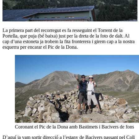
La primera part del recorregut es fa resseguint el Torrent de la
Portella, que puja (bé baixa) just per la dreta de la foto de dalt. Al
cap d’una estoneta ja trobem la fita fronterera i girem cap a la nostra
esquerra per encarar el Pic de la Dona.
Coronant el Pic de la Dona amb Bastimets i Bacivers de fons
D’aquí ja vam sortir direcció a l’estany de Bacivers passant pel Coll