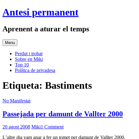
Skip
Antesi permanent
to
content
Aprenent a aturar el temps
Menu
Perdut i trobat
Sobre en Miki
Top 10
Política de privadesa
Etiqueta:
Bastiments
No Manifestat
Passejada per damunt de Vallter 2000
20 agost 2008
Miki
1 Comment
L’altre dia vam anar a fer un tomet per damunt de Vallter 2000,