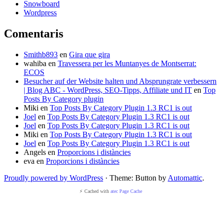
Snowboard
Wordpress
Comentaris
Smithb893
en
Gira que gira
wahiba
en
Travessera per les Muntanyes de Montserrat:
ECOS
Besucher auf der Website halten und Absprungrate verbessern
| Blog ABC - WordPress, SEO-Tipps, Affiliate und IT
en
Top
Posts By Category plugin
Miki
en
Top Posts By Category Plugin 1.3 RC1 is out
Joel
en
Top Posts By Category Plugin 1.3 RC1 is out
Joel
en
Top Posts By Category Plugin 1.3 RC1 is out
Miki
en
Top Posts By Category Plugin 1.3 RC1 is out
Joel
en
Top Posts By Category Plugin 1.3 RC1 is out
Angels
en
Proporcions i distàncies
eva
en
Proporcions i distàncies
Proudly powered by WordPress
·
Theme: Button by
Automattic
.
⚡ Cached with
atec Page Cache