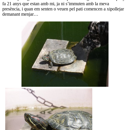
fa 21 anys que estan amb mi, ja ni s’immuten amb la meva
presència, i quan em senten o veuen pel pati comencen a xipollejar
demanant menjar…
«T
de
flo
pr
el
so