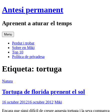
Skip
Antesi permanent
to
content
Aprenent a aturar el temps
Menu
Perdut i trobat
Sobre en Miki
Top 10
Política de privadesa
Etiqueta:
tortuga
Natura
Tortuga de florida prenent el sol
16 octubre 2012
16 octubre 2012
Miki
Encara que sigui difícil de creure aquesta tortuga i la seva companya