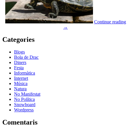
Continue reading
→
Categories
Blogs
Bola de Drac
Diners
Festa
Informàtica
Internet
Música
Natura
No Manifestat
No Política
Snowboard
Wordpress
Comentaris