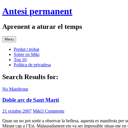
Skip
Antesi permanent
to
content
Aprenent a aturar el temps
Menu
Perdut i trobat
Sobre en Miki
Top 10
Política de privadesa
Search Results for:
No Manifestat
Doble arc de Sant Martí
21 octubre 2007
Miki
3 Comments
Quan un no pot sortir a observar la bellesa, aquesta es manifesta per se
Mirant cap a l’Est. Malauradament em va ser impossible situar-me e