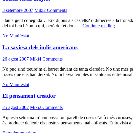
3 setembre 2007
Miki
2 Comments
i tanta gent coneguda… Era dijous als castells? o dimecres a la tronada?
Tantes
del tot ben bé amb qui, però de fet dona…
Continue reading
festes
No Manifestat
majors
La saviesa dels indis americans
26 agost 2007
Miki
4 Comments
No puc sinó treure’m el barret davant de tanta claredat. No tinc més p
frases que ens han deixat: No hi havia temples ni santuaris entre nosal
No Manifestat
El pensament creador
25 agost 2007
Miki
2 Comments
Aquesta setmana m’han passat un parell de coses d’allò més curioses, p
és producte de tenir els nostres pensaments mal enfocats. Entrevista 
Entrades anteriors