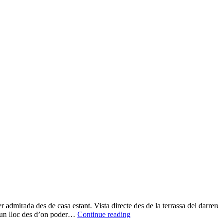
r admirada des de casa estant. Vista directe des de la terrassa del darrer
Doble
n un lloc des d’on poder…
Continue reading