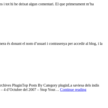
p
ns i tot hi he deixat algun comentari. El que primerament m’ha
ur
.NET
og
ra és donant el nom d’usuari i contrasenya per accedir al blog, i la
Archives PluginTop Posts By Category pluginLa saviesa dels indis
Top
a! – 4 d’Octubre del 2007 – Stop Your…
Continue reading
10