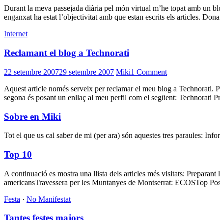
Durant la meva passejada diària pel món virtual m’he topat amb un blo
enganxat ha estat l’objectivitat amb que estan escrits els articles. D
Internet
Reclamant el blog a Technorati
22 setembre 2007
29 setembre 2007
Miki
1 Comment
Aquest article només serveix per reclamar el meu blog a Technorati. Pe
segona és posant un enllaç al meu perfil com el següent: Technorati 
Sobre en Miki
Tot el que us cal saber de mi (per ara) són aquestes tres paraules: Inf
Top 10
A continuació es mostra una llista dels articles més visitats: Prepa
americansTravessera per les Muntanyes de Montserrat: ECOSTop Post
Festa
·
No Manifestat
Tantes festes majors