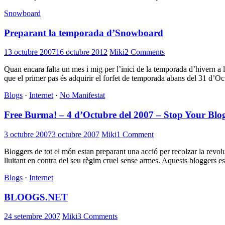
Snowboard
Preparant la temporada d’Snowboard
13 octubre 2007
16 octubre 2012
Miki
2 Comments
Quan encara falta un mes i mig per l’inici de la temporada d’hivern a 
que el primer pas és adquirir el forfet de temporada abans del 31 d’O
Blogs
·
Internet
·
No Manifestat
Free Burma! – 4 d’Octubre del 2007 – Stop Your Blo
3 octubre 2007
3 octubre 2007
Miki
1 Comment
Bloggers de tot el món estan preparant una acció per recolzar la revolu
lluitant en contra del seu règim cruel sense armes. Aquests bloggers e
Blogs
·
Internet
BLOOGS.NET
24 setembre 2007
Miki
3 Comments