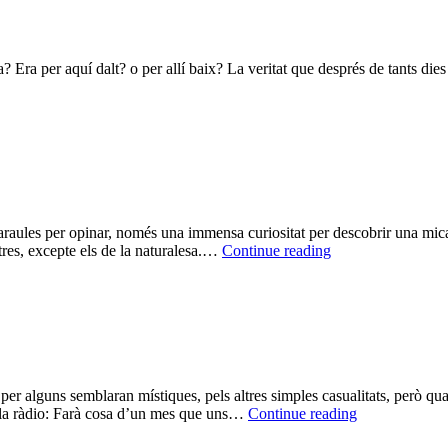
 Era per aquí dalt? o per allí baix? La veritat que després de tants dies
araules per opinar, només una immensa curiositat per descobrir una mica 
La
tres, excepte els de la naturalesa.…
Continue reading
saviesa
dels
indis
americans
er alguns semblaran místiques, pels altres simples casualitats, però quan
El
a la ràdio: Farà cosa d’un mes que uns…
Continue reading
pensament