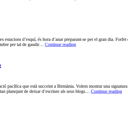
arc
de
Sant
Martí
les estacions d’esquí, és hora d’anar preparant-se per el gran dia. Forf
Preparant
ctubre per tal de gaudir…
Continue reading
la
temporada
d’Snowboard
g
ció pacífica que està succeint a Birmània. Volem mostrar una signatura pe
Fre
stan planejant de deixar d’escriure als seus blogs…
Continue reading
Bu
–
4
d’O
del
20
–