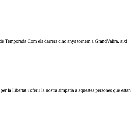
et de Temporada Com els darrers cinc anys tornem a GrandValira, així
r la llibertat i oferir la nostra simpatia a aquestes persones que estan
e
rma!
ctubre
07