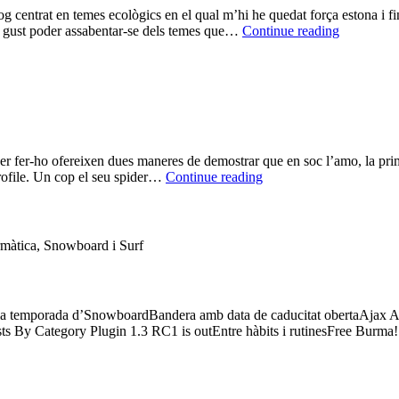
Sto
g centrat en temes ecològics en el qual m’hi he quedat força estona i fi
Yo
BLOOGS
ona gust poder assabentar-se dels temes que…
Continue reading
Bl
r fer-ho ofereixen dues maneres de demostrar que en soc l’amo, la prime
Reclamant
Profile. Un cop el seu spider…
Continue reading
el
blog
a
Technorati
ormàtica, Snowboard i Surf
rant la temporada d’SnowboardBandera amb data de caducitat obertaAjax 
s By Category Plugin 1.3 RC1 is outEntre hàbits i rutinesFree Burm