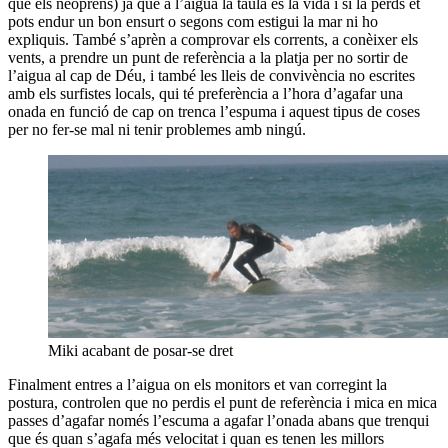
que els neoprens) ja que a l’aigua la taula és la vida i si la perds et
pots endur un bon ensurt o segons com estigui la mar ni ho
expliquis. També s’aprèn a comprovar els corrents, a conèixer els
vents, a prendre un punt de referència a la platja per no sortir de
l’aigua al cap de Déu, i també les lleis de convivència no escrites
amb els surfistes locals, qui té preferència a l’hora d’agafar una
onada en funció de cap on trenca l’espuma i aquest tipus de coses
per no fer-se mal ni tenir problemes amb ningú.
Miki acabant de posar-se dret
Finalment entres a l’aigua on els monitors et van corregint la
postura, controlen que no perdis el punt de referència i mica en mica
passes d’agafar només l’escuma a agafar l’onada abans que trenqui
que és quan s’agafa més velocitat i quan es tenen les millors