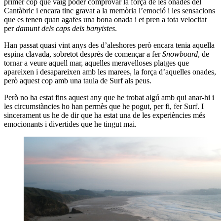
primer cop que vaig poder comprovar la força de les onades del
Cantàbric i encara tinc gravat a la memòria l’emoció i les sensacions
que es tenen quan agafes una bona onada i et pren a tota velocitat
per
damunt dels caps dels banyistes
.
Han passat quasi vint anys des d’aleshores però encara tenia aquella
espina clavada, sobretot després de començar a fer
Snowboard
, de
tornar a veure aquell mar, aquelles meravelloses platges que
apareixen i desapareixen amb les marees, la força d’aquelles onades,
però aquest cop amb una taula de Surf als peus.
Però no ha estat fins aquest any que he trobat algú amb qui anar-hi i
les circumstàncies ho han permès que he pogut, per fi, fer Surf. I
sincerament us he de dir que ha estat una de les experiències més
emocionants i divertides que he tingut mai.