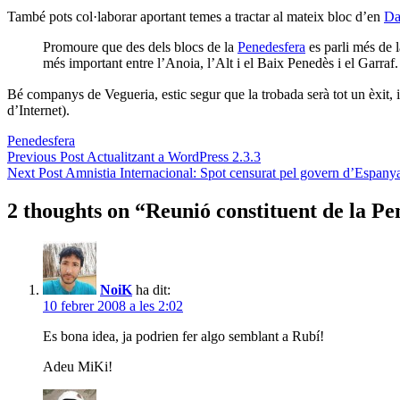
També pots col·laborar aportant temes a tractar al mateix bloc d’en
Da
Promoure que des dels blocs de la
Penedesfera
es parli més de l
més important entre l’Anoia, l’Alt i el Baix Penedès i el Garraf
Bé companys de Vegueria, estic segur que la trobada serà tot un èxit,
d’Internet).
Penedesfera
Navegació
Previous Post
Actualitzant a WordPress 2.3.3
Next Post
Amnistia Internacional: Spot censurat pel govern d’Espany
d'entrades
2 thoughts on “
Reunió constituent de la Pe
NoiK
ha dit:
10 febrer 2008 a les 2:02
Es bona idea, ja podrien fer algo semblant a Rubí!
Adeu MiKi!