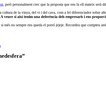
ni
, però personalment crec que la proposta que ens fa ell mateix serà dif
a cultura de la vinya, del vi i del cava, com a fet diferenciador sobre a
.
A veure si així tenim una deferència dels empresaris i ens proporc
 i si més no sempre ens queda el porró jejeje. Recordeu que compteu amb
a
nedesfera
”