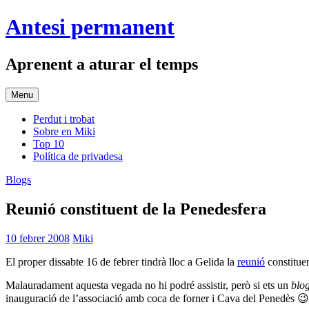
Skip
Antesi permanent
to
content
Aprenent a aturar el temps
Menu
Perdut i trobat
Sobre en Miki
Top 10
Política de privadesa
Blogs
Reunió constituent de la Penedesfera
10 febrer 2008
Miki
El proper dissabte 16 de febrer tindrà lloc a Gelida la
reunió
constitue
Malauradament aquesta vegada no hi podré assistir, però si ets un
blo
inauguració de l’associació amb coca de forner i Cava del Penedès 😉