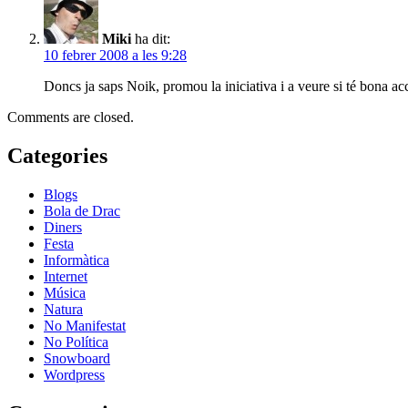
Miki
ha dit:
10 febrer 2008 a les 9:28
Doncs ja saps Noik, promou la iniciativa i a veure si té bona ac
Comments are closed.
Categories
Blogs
Bola de Drac
Diners
Festa
Informàtica
Internet
Música
Natura
No Manifestat
No Política
Snowboard
Wordpress