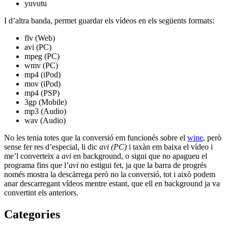
yuvutu
I d’altra banda, permet guardar els vídeos en els següents formats:
flv (Web)
avi (PC)
mpeg (PC)
wmv (PC)
mp4 (iPod)
mov (iPod)
mp4 (PSP)
3gp (Mobile)
mp3 (Audio)
wav (Audio)
No les tenia totes que la conversió em funcionés sobre el
wine
, però
sense fer res d’especial, li dic
avi (PC)
i taxàn em baixa el vídeo i
me’l converteix a
avi
en background, o sigui que no apagueu el
programa fins que l’
avi
no estigui fet, ja que la barra de progrés
només mostra la descàrrega però no la conversió, tot i això podem
anar descarregant vídeos mentre estant, que ell en background ja va
convertint els anteriors.
Categories