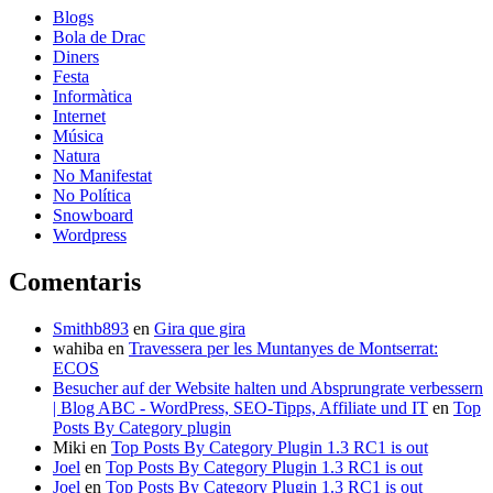
Blogs
Bola de Drac
Diners
Festa
Informàtica
Internet
Música
Natura
No Manifestat
No Política
Snowboard
Wordpress
Comentaris
Smithb893
en
Gira que gira
wahiba
en
Travessera per les Muntanyes de Montserrat:
ECOS
Besucher auf der Website halten und Absprungrate verbessern
| Blog ABC - WordPress, SEO-Tipps, Affiliate und IT
en
Top
Posts By Category plugin
Miki
en
Top Posts By Category Plugin 1.3 RC1 is out
Joel
en
Top Posts By Category Plugin 1.3 RC1 is out
Joel
en
Top Posts By Category Plugin 1.3 RC1 is out