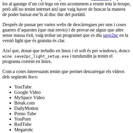
los al garatge d’un col·lega on ens acostumem a reunir tota la troupe,
però allí no tenim internet així que vaig haver de buscar la manera
de poder baixar-me’ls al disc dur del portàtil.
Després de passar per varies webs de descàrregues per sms i coses
guarres d’aquestes (que mai envio) i de provar-ne algun que altre
sense massa èxit, vaig trobar un programet que es diu
save2pc
en la
versió light que és gratuita és clar.
Així que, donat que treballo en linux i el soft és per windows, doncs
i turulurulin ja tenim el
wine save2pc_light_setup.exe
programa corrent en linux.
Com a coses interessants tenim que permet descarregar els vídeos
dels següents llocs:
YouTube
Google Video
MySpace Video
Break.com
DailyMotion
Porno Tube
YouPorn
RedTube
Megarotic