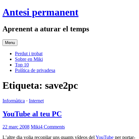
Skip
Antesi permanent
to
content
Aprenent a aturar el temps
Menu
Perdut i trobat
Sobre en Miki
Top 10
Política de privadesa
Etiqueta:
save2pc
Informàtica
·
Internet
YouTube al teu PC
22 març 2008
Miki
4 Comments
L’altre dia volia recopilar uns quants vídeos del
YouTube
per portar-