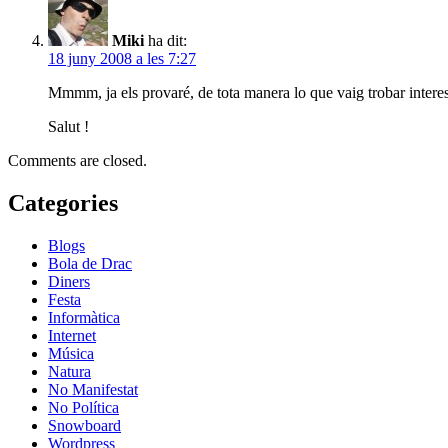
Miki
ha dit:
18 juny 2008 a les 7:27
Mmmm, ja els provaré, de tota manera lo que vaig trobar interes
Salut !
Comments are closed.
Categories
Blogs
Bola de Drac
Diners
Festa
Informàtica
Internet
Música
Natura
No Manifestat
No Política
Snowboard
Wordpress