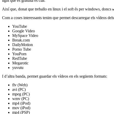
light que és gratuita és clar.
Així que, donat que treballo en linux i el soft és per windows, doncs
Com a coses interessants tenim que permet descarregar els vídeos dels
YouTube
Google Video
MySpace Video
Break.com
DailyMotion
Porno Tube
YouPorn
RedTube
Megarotic
yuvutu
I d’altra banda, permet guardar els vídeos en els següents formats:
flv (Web)
avi (PC)
mpeg (PC)
wmv (PC)
mp4 (iPod)
mov (iPod)
mp4 (PSP)