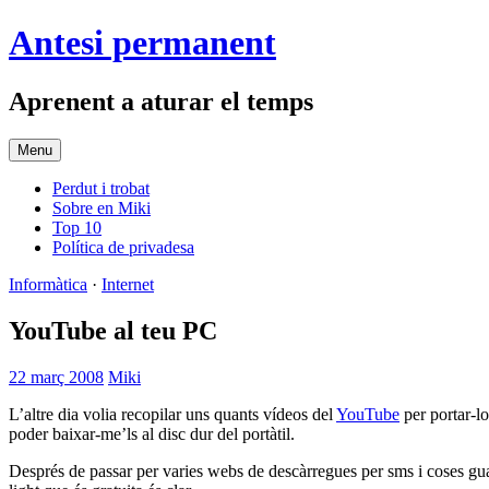
Skip
Antesi permanent
to
content
Aprenent a aturar el temps
Menu
Perdut i trobat
Sobre en Miki
Top 10
Política de privadesa
Informàtica
·
Internet
YouTube al teu PC
22 març 2008
Miki
L’altre dia volia recopilar uns quants vídeos del
YouTube
per portar-lo
poder baixar-me’ls al disc dur del portàtil.
Després de passar per varies webs de descàrregues per sms i coses gua