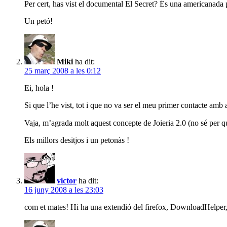
Per cert, has vist el documental El Secret? És una americanada 
Un petó!
Miki
ha dit:
25 març 2008 a les 0:12
Ei, hola !
Si que l’he vist, tot i que no va ser el meu primer contacte amb
Vaja, m’agrada molt aquest concepte de Joieria 2.0 (no sé per q
Els millors desitjos i un petonàs !
victor
ha dit:
16 juny 2008 a les 23:03
com et mates! Hi ha una extendió del firefox, DownloadHelper,