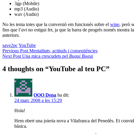
3gp (Mobile)
mp3 (Audio)
wav (Audio)
No les tenia totes que la conversió em funcionés sobre el
wine
, però s
fins que l’
avi
no estigui fet, ja que la barra de progrés només mostra l
anteriors.
save2pc
YouTube
Navegació
Previous Post
Mentalitats, actituds i conseqüències
Next Post
Una mica crescudets pel
Bugui Bugui
d'entrades
4 thoughts on “
YouTube al teu PC
”
OOO Dena
ha dit:
24 març 2008 a les 15:29
Hola!
Hem obert una joieria nova a Vilafranca del Penedès. Et convido a
bàsica.