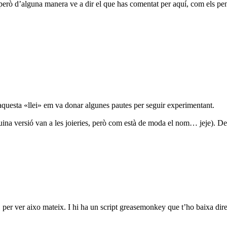
però d’alguna manera ve a dir el que has comentat per aquí, com els pen
 aquesta «llei» em va donar algunes pautes per seguir experimentant.
uina versió van a les joieries, però com està de moda el nom… jeje). De
 per ver aixo mateix. I hi ha un script greasemonkey que t’ho baixa di