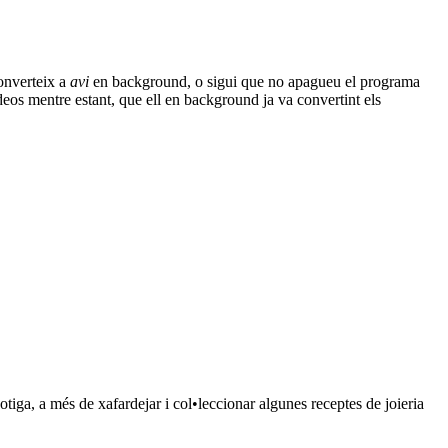
converteix a
avi
en background, o sigui que no apagueu el programa
deos mentre estant, que ell en background ja va convertint els
otiga, a més de xafardejar i col•leccionar algunes receptes de joieria