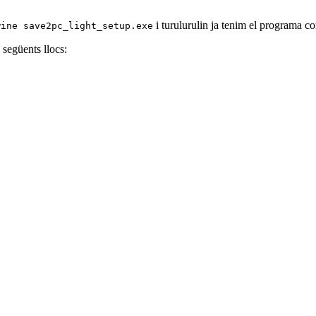
i turulurulin ja tenim el programa co
wine save2pc_light_setup.exe
 següents llocs: