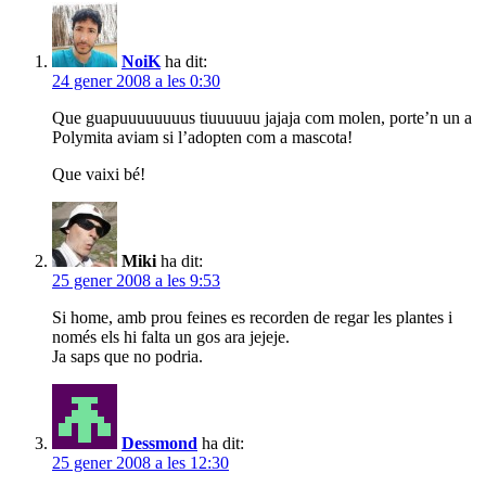
NoiK
ha dit:
24 gener 2008 a les 0:30
Que guapuuuuuuuus tiuuuuuu jajaja com molen, porte’n un a
Polymita aviam si l’adopten com a mascota!
Que vaixi bé!
Miki
ha dit:
25 gener 2008 a les 9:53
Si home, amb prou feines es recorden de regar les plantes i
només els hi falta un gos ara jejeje.
Ja saps que no podria.
Dessmond
ha dit:
25 gener 2008 a les 12:30