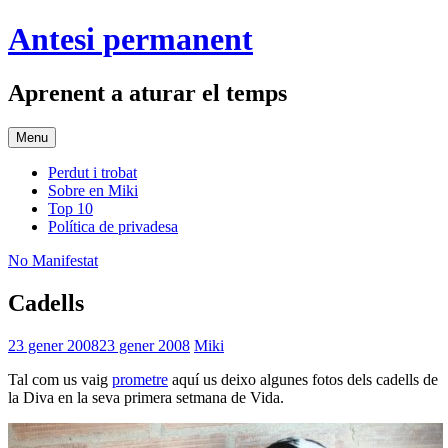
Skip
Antesi permanent
to
content
Aprenent a aturar el temps
Menu
Perdut i trobat
Sobre en Miki
Top 10
Política de privadesa
No Manifestat
Cadells
23 gener 2008
23 gener 2008
Miki
Tal com us vaig
prometre
aquí us deixo algunes fotos dels cadells de
la Diva en la seva primera setmana de Vida.