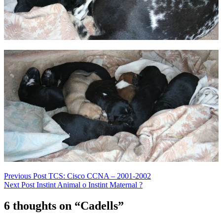
Navegació
Previous Post
TCS: Cisco CCNA – 2001-2002
Next Post
Instint Animal o Instint Maternal ?
d'entrades
6 thoughts on “
Cadells
”